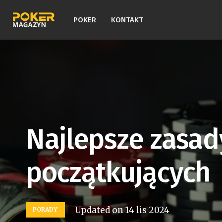
POKER
KONTAKT
Najlepsze zasad
początkujących
Updated on
14 lis 2024
PORADY