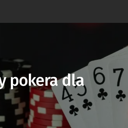
y pokera dla