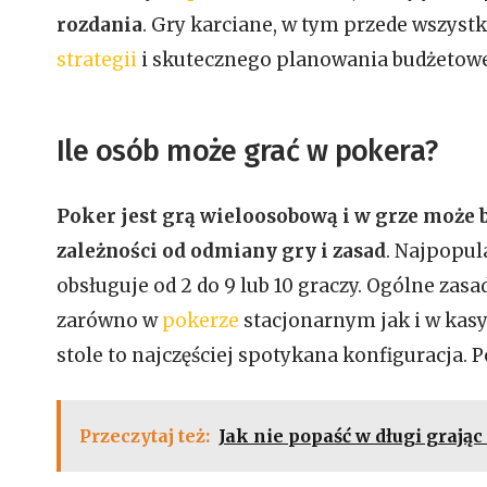
rozdania
. Gry karciane, w tym przede wszyst
strategii
i skutecznego planowania budżetow
Ile osób może grać w pokera?
Poker jest grą wieloosobową i w grze może br
zależności od odmiany gry i zasad
. Najpopul
obsługuje od 2 do 9 lub 10 graczy. Ogólne zas
zarówno w
pokerze
stacjonarnym jak i w kasy
stole to najczęściej spotykana konfiguracja. 
Przeczytaj też:
Jak nie popaść w długi grają