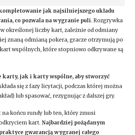
 skompletowanie jak najsilniejszego układu
ania, co pozwala na wygranie puli
. Rozgrywka
w określonej liczby kart, zależnie od odmiany
ziej znaną odmianą pokera, gracze otrzymują po
ęć kart wspólnych, które stopniowo odkrywane są
arty, jak i karty wspólne, aby stworzyć
składa się z fazy licytacji, podczas której można
kład) lub spasować, rezygnując z dalszej gry.
 na końcu rundy lub ten, który zmusi
odkryciem kart.
Najbardziej pożądanym
w praktyce gwarancją wygranej całego