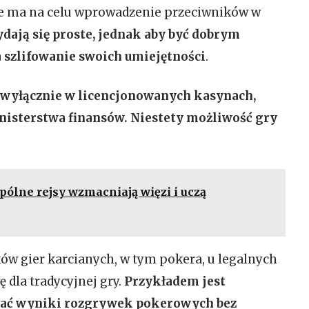
tóre ma na celu wprowadzenie przeciwników w
ają się proste, jednak aby być dobrym
 szlifowanie swoich umiejętności
.
 wyłącznie w licencjonowanych kasynach,
nisterstwa finansów.
Niestety możliwość gry
ólne rejsy wzmacniają więzi i uczą
ów gier karcianych, w tym pokera, u legalnych
dla tradycyjnej gry.
Przykładem jest
iać wyniki rozgrywek pokerowych bez