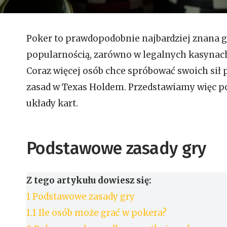
Poker to prawdopodobnie najbardziej znana gr
popularnością, zarówno w legalnych kasynach
Coraz więcej osób chce spróbować swoich sił
zasad w Texas Holdem. Przedstawiamy więc po
układy kart.
Podstawowe zasady gry
Z tego artykułu dowiesz się:
1
Podstawowe zasady gry
1.1
Ile osób może grać w pokera?