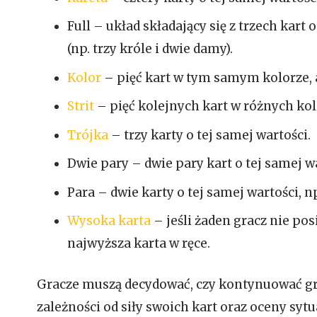
Full – układ składający się z trzech kart 
(np. trzy króle i dwie damy).
Kolor
– pięć kart w tym samym kolorze, a
Strit
– pięć kolejnych kart w różnych kol
Trójka
– trzy karty o tej samej wartości.
Dwie pary – dwie pary kart o tej samej wa
Para – dwie karty o tej samej wartości, n
Wysoka karta
– jeśli żaden gracz nie po
najwyższa karta w ręce.
Gracze muszą decydować, czy kontynuować grę
zależności od siły swoich kart oraz oceny syt