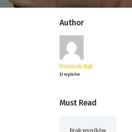
Author
Dominik Bąk
11 wpisów
Must Read
Brak wyników.