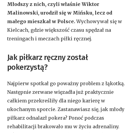
Młodszy z nich, czyli właśnie Wiktor
Malinowski, urodził się w Mińsku, lecz od
małego mieszkał w Polsce.
Wychowywał się w
Kielcach, gdzie większość czasu spędzał na
treningach i meczach piłki ręcznej.
Jak piłkarz ręczny został
pokerzystą?
Najpierw spotkał go poważny problem z łąkotką.
Następnie zerwane więzadła już praktycznie
całkiem przekreśliły dla niego karierę w
ukochanym sporcie. Zastanawiasz się, jak młody
piłkarz odnalazł pokera? Ponoć podczas
rehabilitacji brakowało mu w życiu adrenaliny.