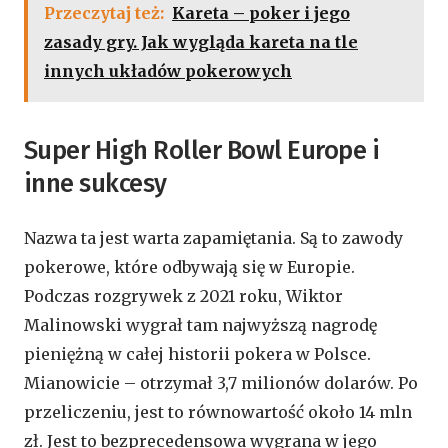
Przeczytaj też:
Kareta – poker i jego
zasady gry. Jak wygląda kareta na tle
innych układów pokerowych
Super High Roller Bowl Europe i
inne sukcesy
Nazwa ta jest warta zapamiętania. Są to zawody
pokerowe, które odbywają się w Europie.
Podczas rozgrywek z 2021 roku, Wiktor
Malinowski wygrał tam najwyższą nagrodę
pieniężną w całej historii pokera w Polsce.
Mianowicie – otrzymał 3,7 milionów dolarów. Po
przeliczeniu, jest to równowartość około 14 mln
zł. Jest to bezprecedensowa wygrana w jego