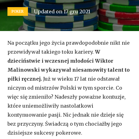
Updated on
17 gru 2021
POKER
Na początku jego życia prawdopodobnie nikt nie
przewidywał takiego toku kariery.
W
dzieciństwie i wczesnej młodości Wiktor
Malinowski wykazywał niesamowity talent to
piłki ręcznej.
Już w wieku 17 lat nie odstawał
niczym od mistrzów Polski w tym sporcie. Co
więc się zmieniło? Nadeszły poważne kontuzje,
które uniemożliwiły nastolatkowi
kontynuowanie pasji. Nic jednak nie dzieje się
bez przyczyny. Świadczą o tym chociażby jego
dzisiejsze sukcesy pokerowe.