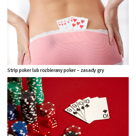
Strip poker lub rozbierany poker – zasady gry