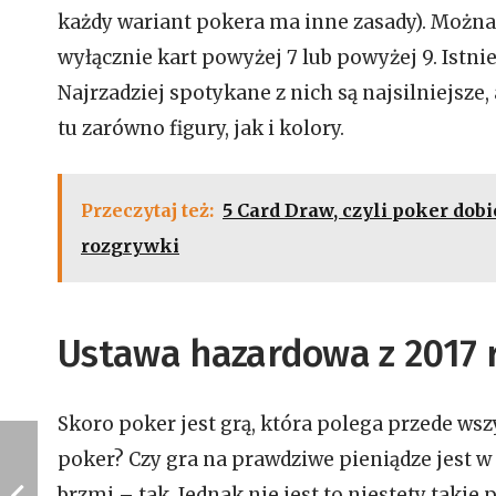
każdy wariant pokera ma inne zasady). Można d
wyłącznie kart powyżej 7 lub powyżej 9. Istniej
Najrzadziej spotykane z nich są najsilniejsze,
tu zarówno figury, jak i kolory.
Przeczytaj też:
5 Card Draw, czyli poker dob
rozgrywki
Ustawa hazardowa z 2017 
Skoro poker jest grą, która polega przede wsz
poker? Czy gra na prawdziwe pieniądze jest w
brzmi – tak. Jednak nie jest to niestety takie 