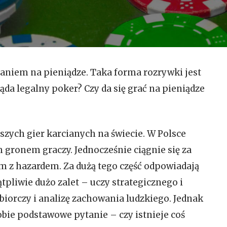
graniem na pieniądze. Taka forma rozrywki jest
ąda legalny poker? Czy da się grać na pieniądze
szych gier karcianych na świecie. W Polsce
m gronem graczy. Jednocześnie ciągnie się za
m z hazardem. Za dużą tego część odpowiadają
tpliwie dużo zalet – uczy strategicznego i
biorczy i analizę zachowania ludzkiego. Jednak
sobie podstawowe pytanie – czy istnieje coś