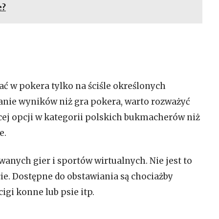
e?
rać w pokera tylko na ściśle określonych
owanie wyników niż gra pokera, warto rozważyć
ej opcji w kategorii polskich bukmacherów niż
e.
anych gier i sportów wirtualnych. Nie jest to
ście. Dostępne do obstawiania są chociażby
gi konne lub psie itp.