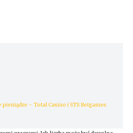
 pieniądze – Total Casino i STS Betgames