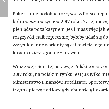
Poker i inne podobne rozrywki w Polsce regu
która weszła w życie w 2017 roku. Na jej mocy,
pieniądze poza kasynem. Jeśli masz więc jaki
rozgrywki, najbezpieczniej byłoby udać się d
wszystkie inne warianty są całkowicie legalne
kasyno działa zgodnie z prawem.
Wraz z wejściem tej ustawy, z Polski wycofał
2017 roku, na polskim rynku jest już tylko mi
Ministerstwo Finansów. Totalizator Sportowy
trzyma pieczę nad każdą działalnością hazard