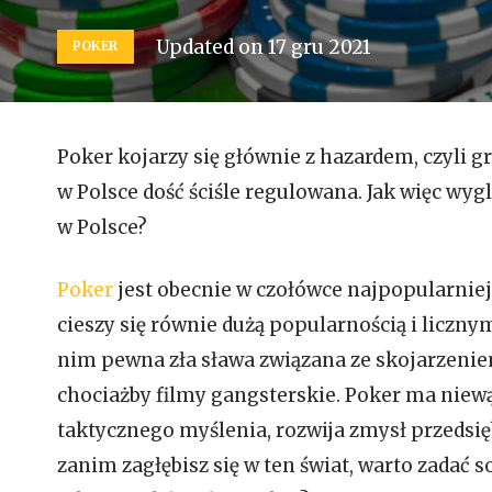
Updated on
17 gru 2021
POKER
Poker kojarzy się głównie z hazardem, czyli 
w Polsce dość ściśle regulowana. Jak więc wygl
w Polsce?
Poker
jest obecnie w czołówce najpopularniej
cieszy się równie dużą popularnością i liczny
nim pewna zła sława związana ze skojarzenie
chociażby filmy gangsterskie. Poker ma niewą
taktycznego myślenia, rozwija zmysł przedsię
zanim zagłębisz się w ten świat, warto zadać 