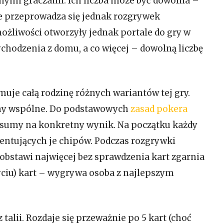
nnymi graczami. Ich liczba może być dowolna –
ie przeprowadza się jednak rozgrywek
 możliwości otworzyły jednak portale do gry w
chodzenia z domu, a co więcej – dowolną liczbę
uje całą rodzinę różnych wariantów tej gry.
chy wspólne. Do podstawowych
zasad pokera
ej sumy na konkretny wynik. Na początku każdy
zentujących je chipów. Podczas rozgrywki
to obstawi najwięcej bez sprawdzenia kart zgarnia
yciu) kart – wygrywa osoba z najlepszym
 talii. Rozdaje się przeważnie po 5 kart (choć