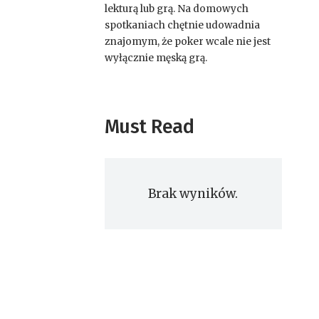
lekturą lub grą. Na domowych
spotkaniach chętnie udowadnia
znajomym, że poker wcale nie jest
wyłącznie męską grą.
Must Read
Brak wyników.