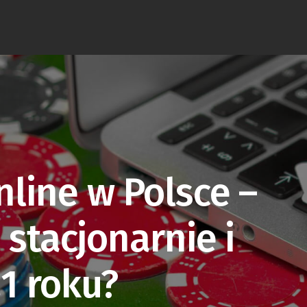
nline w Polsce –
 stacjonarnie i
1 roku?