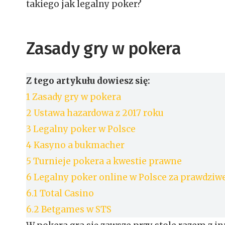
takiego jak legalny poker?
Zasady gry w pokera
Z tego artykułu dowiesz się:
1
Zasady gry w pokera
2
Ustawa hazardowa z 2017 roku
3
Legalny poker w Polsce
4
Kasyno a bukmacher
5
Turnieje pokera a kwestie prawne
6
Legalny poker online w Polsce za prawdziwe
6.1
Total Casino
6.2
Betgames w STS